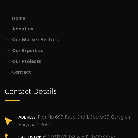
Home
About us
Our Market Sectors
Our Expertise
Our Projects
Contact
Contact Details
Plot No 697, Pace City II, Sector37, Gurugram,
ADDRESS:
Haryana 122001 .
+91-9212779988 & +91-9818388747
CALL US ON: