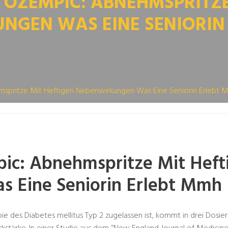
 OZEMPIC: ABNEHMSPRITZE
NGEN WAS EINE SENIORIN
spritze Mit Heftigen Nebenwirkungen Was Eine Seniorin Erlebt 
ic: Abnehmspritze Mit Heft
 Eine Seniorin Erlebt Mmh
 des Diabetes mellitus Typ 2 zugelassen ist, kommt in drei Dosieru