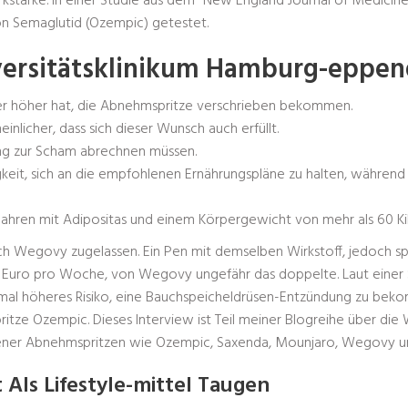
ärke. In einer Studie aus dem “New England Journal of Medicine”
n Semaglutid (Ozempic) getestet.
iversitätsklinikum Hamburg-eppen
er höher hat, die Abnehmspritze verschrieben bekommen.
nlicher, dass sich dieser Wunsch auch erfüllt.
ung zur Scham abrechnen müssen.
gkeit, sich an die empfohlenen Ernährungspläne zu halten, währen
 Jahren mit Adipositas und einem Körpergewicht von mehr als 60 K
ch Wegovy zugelassen. Ein Pen mit demselben Wirkstoff, jedoch spe
 Euro pro Woche, von Wegovy ungefähr das doppelte. Laut einer St
al höheres Risiko, eine Bauchspeicheldrüsen-Entzündung zu bekom
itze Ozempic. Dieses Interview ist Teil meiner Blogreihe über die 
ner Abnehmspritzen wie Ozempic, Saxenda, Mounjaro, Wegovy und 
ls Lifestyle-mittel Taugen