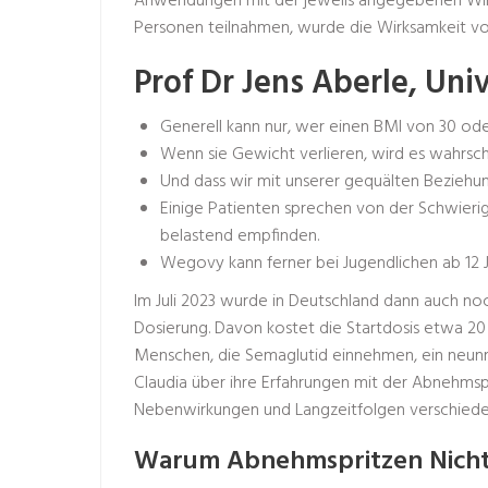
Anwendungen mit der jeweils angegebenen Wirkst
Personen teilnahmen, wurde die Wirksamkeit vo
Prof Dr Jens Aberle, Un
Generell kann nur, wer einen BMI von 30 od
Wenn sie Gewicht verlieren, wird es wahrschei
Und dass wir mit unserer gequälten Bezieh
Einige Patienten sprechen von der Schwieri
belastend empfinden.
Wegovy kann ferner bei Jugend­lichen ab 12
Im Juli 2023 wurde in Deutschland dann auch no
Dosierung. Davon kostet die Startdosis etwa 20
Menschen, die Semaglutid einnehmen, ein neunm
Claudia über ihre Erfahrungen mit der Abnehmspr
Nebenwirkungen und Langzeitfolgen verschiede
Warum Abnehmspritzen Nicht A