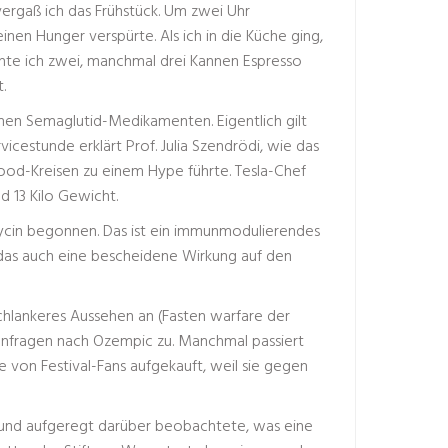
ergaß ich das Frühstück. Um zwei Uhr
nen Hunger verspürte. Als ich in die Küche ging,
chte ich zwei, manchmal drei Kannen Espresso
.
hen Semaglutid-Medikamenten. Eigentlich gilt
vicestunde erklärt Prof. Julia Szendrödi, wie das
wood-Kreisen zu einem Hype führte. Tesla-Chef
 13 Kilo Gewicht.
in begonnen. Das ist ein immunmodulierendes
, das auch eine bescheidene Wirkung auf den
chlankeres Aussehen an (Fasten warfare der
nfragen nach Ozempic zu. Manchmal passiert
von Festival-Fans aufgekauft, weil sie gegen
d und aufgeregt darüber beobachtete, was eine