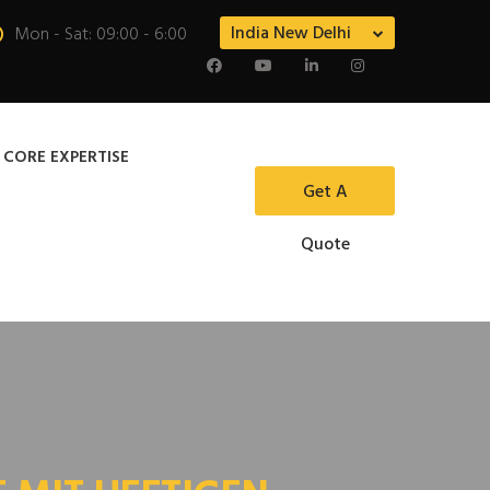
India New Delhi
Mon - Sat: 09:00 - 6:00
 CORE EXPERTISE
Get A
Quote