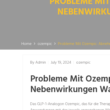
PROBLEME MIT
NEBENWIRKU
Home
ozempic
Probleme Mit Ozempic: Abnehm
By
Admin
July 19, 2024
ozempic
Probleme Mit Ozemp
Nebenwirkungen Was
Das GLP-1-Analogon Ozempic, das für die Therapie