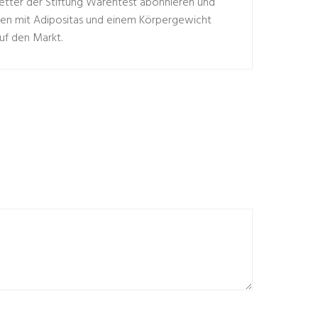
tter der Stiftung Warentest abonnieren und
hren mit Adipositas und einem Körpergewicht
uf den Markt.