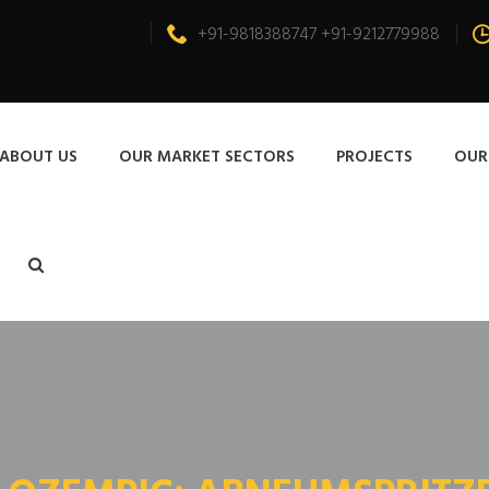
+91-9818388747 +91-9212779988
ABOUT US
OUR MARKET SECTORS
PROJECTS
OUR