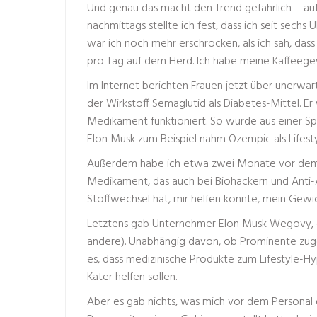
Und genau das macht den Trend gefährlich – auf
nachmittags stellte ich fest, dass ich seit sech
war ich noch mehr erschrocken, als ich sah, da
pro Tag auf dem Herd. Ich habe meine Kaffeege
Im Internet berichten Frauen jetzt über unerwa
der Wirkstoff Semaglutid als Diabetes-Mittel. Er 
Medikament funktioniert. So wurde aus einer Spr
Elon Musk zum Beispiel nahm Ozempic als Lifes
Außerdem habe ich etwa zwei Monate vor dem 
Medikament, das auch bei Biohackern und Anti-A
Stoffwechsel hat, mir helfen könnte, mein Gewic
Letztens gab Unternehmer Elon Musk Wegovy, ein
andere). Unabhängig davon, ob Prominente zug
es, dass medizinische Produkte zum Lifestyle-
Kater helfen sollen.
Aber es gab nichts, was mich vor dem Personal 