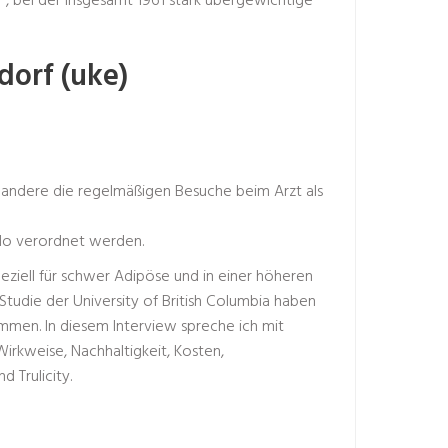
, bei der insgesamt 1961 stark übergewichtige
dorf (uke)
d andere die regelmäßigen Besuche beim Arzt als
ilo verordnet werden.
ziell für schwer Adipöse und in einer höheren
udie der University of British Columbia haben
men. In diesem Interview spreche ich mit
Wirkweise, Nachhaltigkeit, Kosten,
Trulicity.