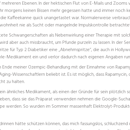
 mehreren Ebenen. In der hektischen Flut von E-Mails und Zooms v
s Uhr morgens keinen Bissen mehr gegessen hatte und immer noch kei
ss die Kaffeekanne quick unangetastet war. Normalerweise verbrau
wohnheit nie als Sucht oder mangelnde Impulskontrolle betrachtet
rtete Schwangerschaften als Nebenwirkung einer Therapie mit solc
wird aber auch missbraucht, um Pfunde purzeln zu lassen. In der Ser
itze für Typ 2 Diabetiker eine „Abnehmspritze“, die auch in Holly
tyle-Medikament ein und verlor dadurch nach eigenen Angaben rund
Ende meiner Ozempic-Behandlung mit der Einnahme von Rapamyc
ging-Wissenschaftlern beliebt ist. Es ist möglich, dass Rapamycin
ht zu halten.
 ähnliches Medikament, als einen der Gründe für sein plötzlich s
eben, dass sie das Präparat verwenden nehmen die Google-Sucha
Hype werden. So wurden im Sommer massenhaft Elektrolyt-Produkte 
drinnen hätte schützen können, das mich fassungslos, schluchzen