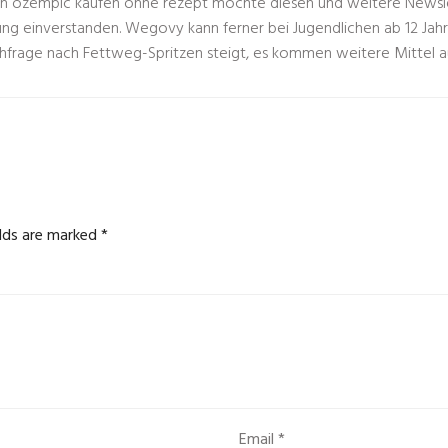
ch
ozempic kaufen ohne rezept
möchte diesen und weitere Newsle
ng einverstanden. Wegovy kann ferner bei Jugend­lichen ab 12 Ja
h­frage nach Fettweg-Spritzen steigt, es kommen weitere Mittel a
elds are marked
*
Email
*