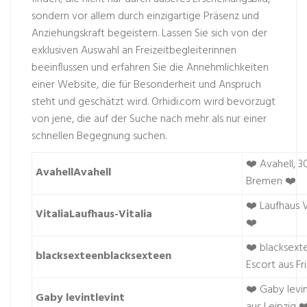
sondern vor allem durch einzigartige Präsenz und
Anziehungskraft begeistern. Lassen Sie sich von der
exklusiven Auswahl an Freizeitbegleiterinnen
beeinflussen und erfahren Sie die Annehmlichkeiten
einer Website, die für Besonderheit und Anspruch
steht und geschätzt wird. Orhidi.com wird bevorzugt
von jene, die auf der Suche nach mehr als nur einer
schnellen Begegnung suchen.
❤️ Avahell, 3
AvahellAvahell
Bremen ❤️
❤️ Laufhaus V
VitaliaLaufhaus-Vitalia
❤️
❤️ blacksexte
blacksexteenblacksexteen
Escort aus Fr
❤️ Gaby levin
Gaby levintlevint