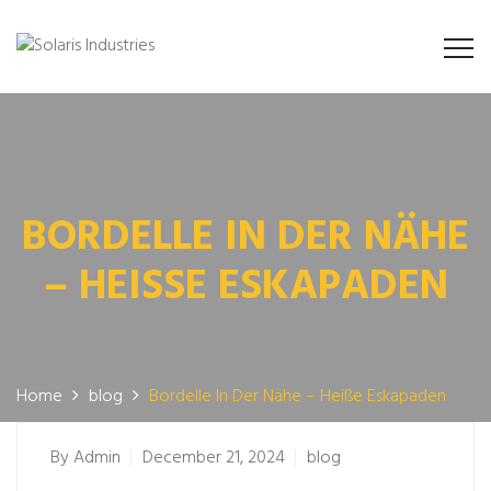
BORDELLE IN DER NÄHE
– HEISSE ESKAPADEN
Home
blog
Bordelle In Der Nähe – Heiße Eskapaden
By
Admin
December 21, 2024
blog