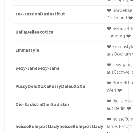
aus Leipzig ❤
❤️ Bordell se
sex-sessionDasInstitut
Dortmund ❤️
❤️ Bella, 29 
BellaBellaexotica
Hamburg ❤️
❤️ Emmastyle
Emmastyle
aus Bochum 
❤️ sexy-jane,
Sexy-JaneSexy-Jane
aus Eschweil
❤️ Bordell P
PussyDeluXxXePussyDeleuXxXe
Werl ❤️
❤️ die-sadisti
Die-SadistinDie-Sadistin
aus Berlin ❤️
❤️ heisseRuh
heisseRuhrpottladyheisseRuhrpottlady
Jahre, Escort