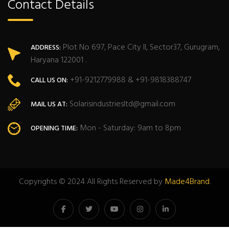
Contact Details
Plot No 697, Pace City II, Sector37, Gurugram,
ADDRESS:
Haryana 122001 .
+91-9212779988 & +91-9818388747
CALL US ON:
Solarisindustriesltd@gmail.com
MAIL US AT:
Mon - Saturday: 9am to 8pm
OPENING TIME:
Copyrights © 2024 All Rights Reserved by
Made4Brand
.