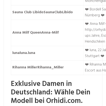
Mönchengla
❤️ Bordell Sa
Sauna Club LibidoSaunaClubLibido
Nürnberg ❤️
❤️ Anna Milf
http://orhyd
Anna Milf QueenAnna-Milf
ups
Jahre, Es
Hendschiken
❤️ luna, 22 J
lunaluna.luna
Stuttgart ❤️
❤️ Rihanna Mil
Rihanna MillerRihanna_Miller
Escort aus H
Exklusive Damen in
Deutschland: Wähle Dein
Modell bei Orhidi.com.