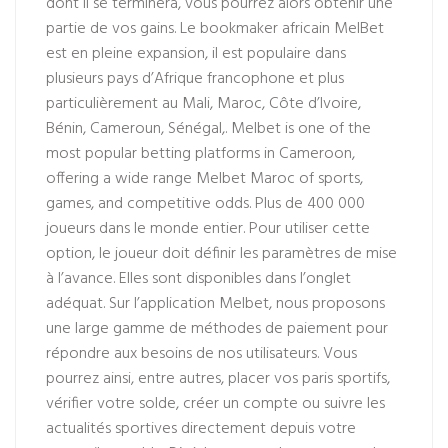
dont il se terminera, vous pourrez alors obtenir une
partie de vos gains. Le bookmaker africain MelBet
est en pleine expansion, il est populaire dans
plusieurs pays d’Afrique francophone et plus
particulièrement au Mali, Maroc, Côte d’Ivoire,
Bénin, Cameroun, Sénégal,. Melbet is one of the
most popular betting platforms in Cameroon,
offering a wide range
Melbet Maroc
of sports,
games, and competitive odds. Plus de 400 000
joueurs dans le monde entier. Pour utiliser cette
option, le joueur doit définir les paramètres de mise
à l’avance. Elles sont disponibles dans l’onglet
adéquat. Sur l’application Melbet, nous proposons
une large gamme de méthodes de paiement pour
répondre aux besoins de nos utilisateurs. Vous
pourrez ainsi, entre autres, placer vos paris sportifs,
vérifier votre solde, créer un compte ou suivre les
actualités sportives directement depuis votre