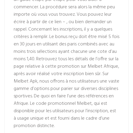
commencer. La procédure sera alors la même peu
importe où vous vous trouvez. Vous pouvez leur
écrire à partir de ce lien – , ou bien demander un
rappel. Concernant les inscriptions, il y a quelques
critères à remplir. Le bonus reçu doit être misé 5 fois
en 30 jours en utilisant des paris combinés avec au
moins trois sélections ayant chacune une cote d’au
moins 1,40. Retrouvez tous les détails de l’offre sur la
page relative à cette promotion sur Melbet Afrique,
après avoir réalisé votre inscription bien sûr. Sur
Melbet Apk, nous offrons à nos utilisateurs une vaste
gamme d’options pour parier sur diverses disciplines
sportives. De quoi en faire l’une des références en
Afrique. Le code promotionnel Melbet, qui est
disponible pour les utilisateurs pour l’inscription, est
à usage unique et est fourni dans le cadre d’une
promotion distincte.