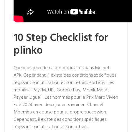
10 Step Checklist for
plinko
Quelques jeux de casino populaires dans Melbet
APK. Cependant, il existe des conditions spécifiques
régissant son utilisation et son retrait. Portefeuilles
mobiles : PayTM, UPI, Google Pay, MobileMe et
Payeer. Ligue1 : Les nommés pour le Prix Marc Vivien
Foé 2024 avec deux joueurs ivoiriensChancel
Mbemba en course pour sa propre succession.
Cependant, il existe des conditions spécifiques
régissant son utilisation et son retrait.