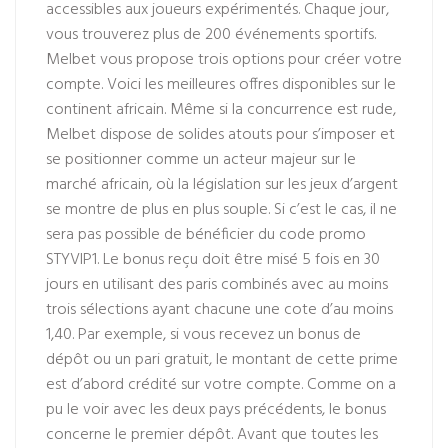
accessibles aux joueurs expérimentés. Chaque jour,
vous trouverez plus de 200 événements sportifs.
Melbet vous propose trois options pour créer votre
compte. Voici les meilleures offres disponibles sur le
continent africain. Même si la concurrence est rude,
Melbet dispose de solides atouts pour s’imposer et
se positionner comme un acteur majeur sur le
marché africain, où la législation sur les jeux d’argent
se montre de plus en plus souple. Si c’est le cas, il ne
sera pas possible de bénéficier du code promo
STYVIP1. Le bonus reçu doit être misé 5 fois en 30
jours en utilisant des paris combinés avec au moins
trois sélections ayant chacune une cote d’au moins
1,40. Par exemple, si vous recevez un bonus de
dépôt ou un pari gratuit, le montant de cette prime
est d’abord crédité sur votre compte. Comme on a
pu le voir avec les deux pays précédents, le bonus
concerne le premier dépôt. Avant que toutes les