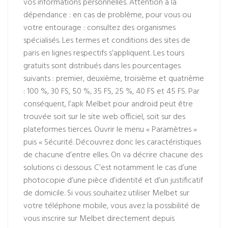
vos informations personnelles. Attention à la
dépendance : en cas de problème, pour vous ou
votre entourage : consultez des organismes
spécialisés. Les termes et conditions des sites de
paris en lignes respectifs s’appliquent. Les tours
gratuits sont distribués dans les pourcentages
suivants : premier, deuxième, troisième et quatrième
: 100 %, 30 FS, 50 %, 35 FS, 25 %, 40 FS et 45 FS. Par
conséquent, l’apk Melbet pour android peut être
trouvée soit sur le site web officiel, soit sur des
plateformes tierces. Ouvrir le menu « Paramètres »
puis « Sécurité. Découvrez donc les caractéristiques
de chacune d’entre elles. On va décrire chacune des
solutions ci dessous. C’est notamment le cas d’une
photocopie d’une pièce d’identité et d’un justificatif
de domicile. Si vous souhaitez utiliser Melbet sur
votre téléphone mobile, vous avez la possibilité de
vous inscrire sur Melbet directement depuis