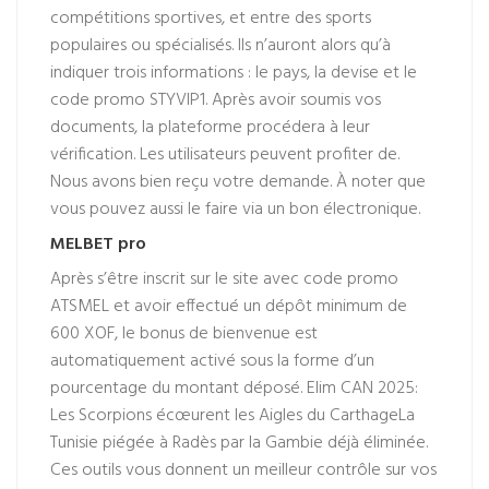
compétitions sportives, et entre des sports
populaires ou spécialisés. Ils n’auront alors qu’à
indiquer trois informations : le pays, la devise et le
code promo STYVIP1. Après avoir soumis vos
documents, la plateforme procédera à leur
vérification. Les utilisateurs peuvent profiter de.
Nous avons bien reçu votre demande. À noter que
vous pouvez aussi le faire via un bon électronique.
MELBET pro
Après s’être inscrit sur le site avec code promo
ATSMEL et avoir effectué un dépôt minimum de
600 XOF, le bonus de bienvenue est
automatiquement activé sous la forme d’un
pourcentage du montant déposé. Elim CAN 2025:
Les Scorpions écœurent les Aigles du CarthageLa
Tunisie piégée à Radès par la Gambie déjà éliminée.
Ces outils vous donnent un meilleur contrôle sur vos