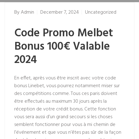
By
Admin
December 7, 2024
Uncategorized
Code Promo Melbet
Bonus 100€ Valable
2024
En effet, après vous être inscrit avec votre code
bonus Linebet, vous pourrez notamment miser sur
des compétitions comme. Tous ces paris doivent
être effectués au maximum 30 jours après la
réception de votre crédit bonus. Cette fonction
vous sera aussi d’un grand secours si les choses
semblent fonctionner pour vous à mi chemin de
l’événement et que vous n’êtes pas sûr de la façon