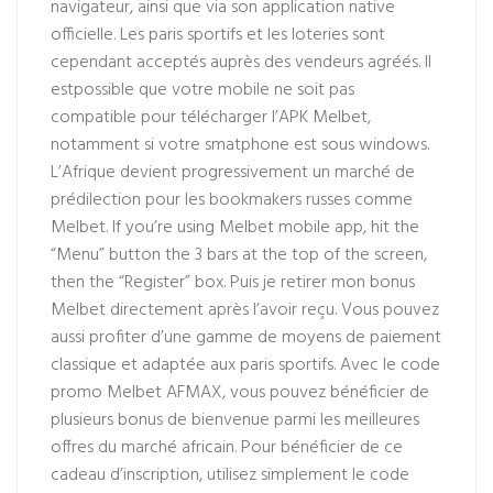
navigateur, ainsi que via son application native
officielle. Les paris sportifs et les loteries sont
cependant acceptés auprès des vendeurs agréés. Il
estpossible que votre mobile ne soit pas
compatible pour télécharger l’APK Melbet,
notamment si votre smatphone est sous windows.
L’Afrique devient progressivement un marché de
prédilection pour les bookmakers russes comme
Melbet. If you’re using Melbet mobile app, hit the
“Menu” button the 3 bars at the top of the screen,
then the “Register” box. Puis je retirer mon bonus
Melbet directement après l’avoir reçu. Vous pouvez
aussi profiter d’une gamme de moyens de paiement
classique et adaptée aux paris sportifs. Avec le code
promo Melbet AFMAX, vous pouvez bénéficier de
plusieurs bonus de bienvenue parmi les meilleures
offres du marché africain. Pour bénéficier de ce
cadeau d’inscription, utilisez simplement le code