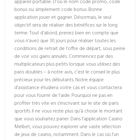
appareil portable. D’où le nom code promo, code
bonus ou simplement code bonus. Bonne
application jouer et gagner. Désormais, le seul
objectif sera de réaliser des bénéfices sur le long
terme. Tout d’abord, prenez bien en compte que
vous n’avez que 30 jours pour réaliser toutes les
conditions de retrait de l’offre de départ, sous peine
de voir vos gains annulés. Commencez par des
multiplicateurs plus petits lorsque vous utilisez des
paris doubles – à notre avis, c’est le conseil le plus
précieux pour les débutants. Notre équipe
d’assistance étudiera votre cas et vous contactera
pour vous fournir de l’aide. Pourquoi ne pas en
profiter très vite en s’inscrivant sur le site de paris
sportifs. Il ne vous reste plus qu’à choisir le montant
que vous souhaitez parier. Dans l’application Casino
Melbet, vous pouvez explorer une vaste sélection
de jeux de casino, notamment. Dans le cas où l’un