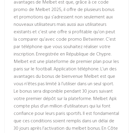
avantages de Melbet est que, grâce à ce code
promo de Melbet 2025, il offre de plusieurs bonus
et promotions qui s’adressent non seulement aux
nouveaux utilisateurs mais aussi aux utilisateurs
existants et c’est une offre si profitable qu’on peut
la comparer qu’avec code promo Betwinner. C’est
par téléphone que vous souhaitez réaliser votre
inscription. Enregistrée en République de Chypre.
Melbet est une plateforme de premier plan pour les
paris sur le football. Application téléphone. L’un des
avantages du bonus de bienvenue Melbet est que
vous n’êtes pas limité à l’utiliser dans un seul sport.
Le bonus sera disponible pendant 30 jours suivant
votre premier dépôt sur la plateforme. Melbet Apk
compte plus d’un million d’utilisateurs qui lui font
confiance pour leurs paris sportifs. Il est fondamental
que ces conditions soient remplis dans un délai de
30 jours après l’activation du melbet bonus. En Côte