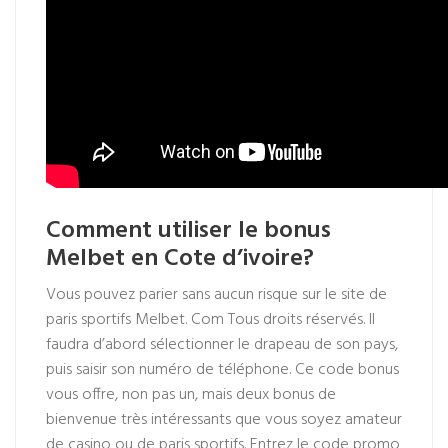
Comment utiliser le bonus
Melbet en Cote d’ivoire?
Vous pouvez parier sans aucun risque sur le site de
paris sportifs Melbet. Com Tous droits réservés. Il
faudra d’abord sélectionner le drapeau de son pays,
puis saisir son numéro de téléphone. Ce code bonus
vous offre, non pas un, mais deux bonus de
bienvenue très intéressants que vous soyez amateur
de casino ou de paris sportifs. Entrez le code promo